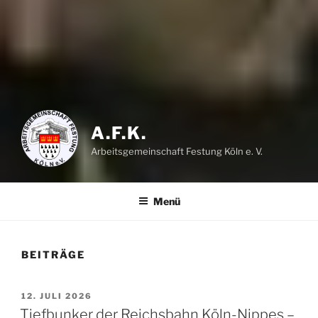
A.F.K.
Arbeitsgemeinschaft Festung Köln e. V.
Menü
BEITRÄGE
VERÖFFENTLICHT
12. JULI 2026
AM
Tiefbunker der Reichsbahn Köln-Nippes –