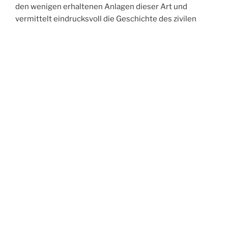
den wenigen erhaltenen Anlagen dieser Art und
vermittelt eindrucksvoll die Geschichte des zivilen
Luftschutzes in Köln.
Wir freuen uns auf Ihren Besuch im Rahmen der
Kölner Festungstage 2026!
VERÖFFENTLICHT
12. JULI 2026
AM
Rückblick: Kölner Festungstage 2026 –
Zwischenwerk IIIb